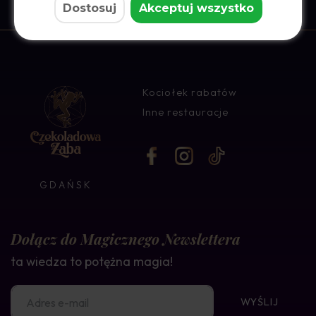
Dostosuj
Akceptuj wszystko
Kociołek rabatów
Inne restauracje
GDAŃSK
Dołącz do Magicznego Newslettera
ta wiedza to potężna magia!
WYŚLIJ