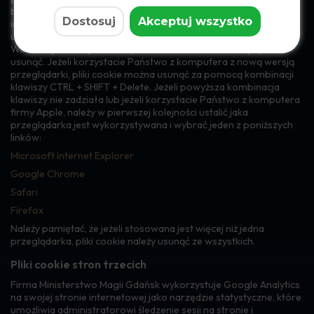
być niedostępnych, ponieważ są one oparte na funkcji strony
Dostosuj
Akceptuj wszystko
internetowej pozwalającej na zapamiętanie wyborów
użytkownika.
Wcześniej zaakceptowane pliki cookie można w łatwy sposób
usunąć. Jeżeli korzystacie Państwo z komputera z nową wersją
przeglądarki, pliki cookie można usunąć za pomocą kombinacji
klawiszy CTRL + SHIFT + Delete. Jeżeli powyższa kombinacja
klawiszy nie zadziała lub jeżeli korzystacie Państwo z komputera
firmy Apple, należy w pierwszej kolejności ustalić jaka
przeglądarka jest wykorzystywana i wybrać jeden z poniższych
linków:
Microsoft Internet Explorer
Google Chrome
Safari
Firefox
Należy pamiętać, że jeżeli stosowana jest więcej niż jedna
przeglądarka, pliki cookie należy usunąć ze wszystkich.
Pliki cookie stron trzecich
Firma Ministerstwo Magii Gdańsk wykorzystuje Google Analytics
na swojej stronie internetowej jako narzędzie statystyczne, które
umożliwia administratorowi śledzenie sesji na stronie i