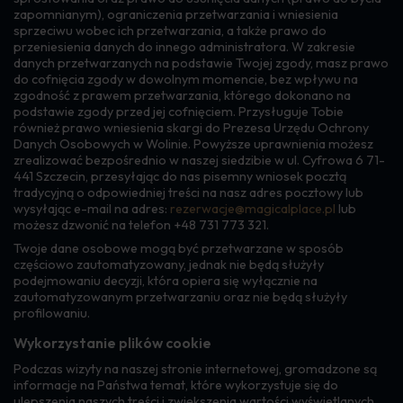
zapomnianym), ograniczenia przetwarzania i wniesienia
sprzeciwu wobec ich przetwarzania, a także prawo do
przeniesienia danych do innego administratora. W zakresie
danych przetwarzanych na podstawie Twojej zgody, masz prawo
do cofnięcia zgody w dowolnym momencie, bez wpływu na
zgodność z prawem przetwarzania, którego dokonano na
podstawie zgody przed jej cofnięciem. Przysługuje Tobie
również prawo wniesienia skargi do Prezesa Urzędu Ochrony
Danych Osobowych w Wolinie. Powyższe uprawnienia możesz
zrealizować bezpośrednio w naszej siedzibie w ul. Cyfrowa 6 71-
441 Szczecin, przesyłając do nas pisemny wniosek pocztą
tradycyjną o odpowiedniej treści na nasz adres pocztowy lub
wysyłając e-mail na adres:
rezerwacje@magicalplace.pl
lub
możesz dzwonić na telefon +48 731 773 321.
Twoje dane osobowe mogą być przetwarzane w sposób
częściowo zautomatyzowany, jednak nie będą służyły
podejmowaniu decyzji, która opiera się wyłącznie na
zautomatyzowanym przetwarzaniu oraz nie będą służyły
profilowaniu.
Wykorzystanie plików cookie
Podczas wizyty na naszej stronie internetowej, gromadzone są
informacje na Państwa temat, które wykorzystuje się do
ulepszenia naszych treści i zwiększenia wartości wyświetlanych