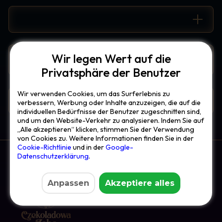
Wie bekommt man einen rauchenden Kessel?
Kannst du eine Geburtstagsfeier für ein Kind
Wir legen Wert auf die
organisieren?
Privatsphäre der Benutzer
Wir verwenden Cookies, um das Surferlebnis zu
Darf ich ein Haustier mitbringen?
verbessern, Werbung oder Inhalte anzuzeigen, die auf die
individuellen Bedürfnisse der Benutzer zugeschnitten sind,
und um den Website-Verkehr zu analysieren. Indem Sie auf
„Alle akzeptieren“ klicken, stimmen Sie der Verwendung
von Cookies zu. Weitere Informationen finden Sie in der
Cookie-Richtlinie
und in der
Google-
Datenschutzerklärung
.
Anpassen
Akzeptiere alles
Ein Topf voller Rabatte
Andere Restaurants