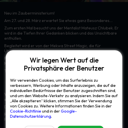
Neu im Zauberministerium!
Am 27. und 28. März erwartet Sie etwas ganz Besonderes…
Zum ersten Mal besucht uns der Mentalist Mateusz Chlubek. Er
wird in die Tiefen Ihrer Gedanken blicken und das Unsichtbare
enthüllen.
Begleitet wird er von der Mekwa Street Magic, die für
Überraschungen sorgt.
Wir legen Wert auf die
Freuen Sie sich auf eine Begegnung voller Magie, Staunen und
Momente, die sich kaum rational erklären lassen…
Privatsphäre der Benutzer
Termine:
27. März | 17:00–22:00 Uhr
Wir verwenden Cookies, um das Surferlebnis zu
verbessern, Werbung oder Inhalte anzuzeigen, die auf die
28. März | 11:00–16:00 Uhr
individuellen Bedürfnisse der Benutzer zugeschnitten sind,
Wichtig: Die Shows finden direkt an den Tischen statt und
und um den Website-Verkehr zu analysieren. Indem Sie auf
sind komplett kostenlos!
„Alle akzeptieren“ klicken, stimmen Sie der Verwendung
von Cookies zu. Weitere Informationen finden Sie in der
Die Plätze sind begrenzt – zögern Sie nicht!
Cookie-Richtlinie
und in der
Google-
Reservieren Sie jetzt einen Tisch und lassen Sie sich verzaubern…
Datenschutzerklärung
.
Prześlij opinię