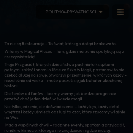
POLITYKA-PRYWATNOSCI
O nas
To nie są Restauracje... To świat, którego dotąd brakowało.
Witamy w Magical Places – tam, gdzie marzenia spotykają się z
rzeczywistością!
Troje Przyjaciół, których dzieciństwo pachniało książkami
pełnymi zaklęć i snami o liście ze Szkoły Magii, postanowiło nie
czekać dłużej na sowę. Stworzyli przestrzenie, w których każdy –
niezależnie od wieku – może poczuć się jak bohater ukochanej
historii.
Dla fanów od fanów – bo my wiemy, jak bardzo pragniecie
przeżyć choć jeden dzień w świecie magii.
Nie tylko jedzenie, ale doświadczenie – każdy kęs, każdy detal
wnętrza i każdy uśmiech obsługi to czar, który rzucamy właśnie
na Was.
Magia wspólnych chwil – rodzinne eventy, spotkania przyjaciół,
randki w klimacie, którego nie znajdziecie nigdzie indziej.