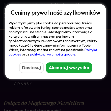
To nie są zwykłe restauracje. To Ministerstwo Magii Szczecin,
Ministerstwo Magii Gdańsk i Czekoladowa Żaba Gdańsk – trzy
Cenimy prywatność użytkowników
światy, trzy opowieści, które łączy jedno: Magia, która dzieje się
naprawdę, kiedy jesteście z nami.
Wykorzystujemy pliki cookie do personalizacji treści i
reklam, oferowania funkcji społecznościowych oraz
analizy ruchu na stronie. Udostępniamy informacje o
korzystaniu z witryny naszym partnerom
społecznościowym, reklamowym i analitycznym, którzy
mogą łączyć te dane z innymi informacjami o Tobie.
Więcej informacji można znaleźć na podstronie
Polityka
Kociołek rabatów
cookies
oraz ​
polityka prywatności google
.
Inne restauracje
Dostosuj
Akceptuj wszystko
GDAŃSK
Dołącz do Magicznego Newslettera
ta wiedza to potężna magia!