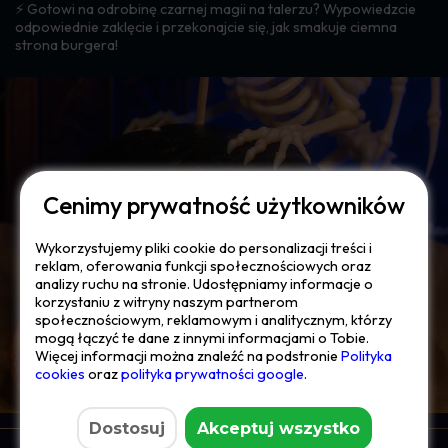
⚡️ Gotowi na odrobinę czarnej magii na talerzu? Wypowiedzcie
odpowiednie zaklęcie i przekonajcie się, jak smakuje ciemna
strona burgera!
Cenimy prywatność użytkowników
Wykorzystujemy pliki cookie do personalizacji treści i
reklam, oferowania funkcji społecznościowych oraz
analizy ruchu na stronie. Udostępniamy informacje o
korzystaniu z witryny naszym partnerom
społecznościowym, reklamowym i analitycznym, którzy
mogą łączyć te dane z innymi informacjami o Tobie.
Więcej informacji można znaleźć na podstronie
Polityka
cookies
oraz ​
polityka prywatności google
.
Dostosuj
Akceptuj wszystko