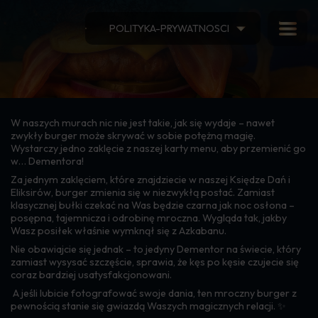
POLITYKA-PRYWATNOSCI
ZMIEŃ BURGERA W DEMENTORA
W naszych murach nic nie jest takie, jak się wydaje – nawet
zwykły burger może skrywać w sobie potężną magię.
Wystarczy jedno zaklęcie z naszej karty menu, aby przemienić go
w… Dementora!
Za jednym zaklęciem, które znajdziecie w naszej Księdze Dań i
Eliksirów, burger zmienia się w niezwykłą postać. Zamiast
klasycznej bułki czekać na Was będzie czarna jak noc osłona –
posępna, tajemnicza i odrobinę mroczna. Wygląda tak, jakby
Wasz posiłek właśnie wymknął się z Azkabanu.
Nie obawiajcie się jednak – to jedyny Dementor na świecie, który
zamiast wysysać szczęście, sprawia, że kęs po kęsie czujecie się
coraz bardziej usatysfakcjonowani.
A jeśli lubicie fotografować swoje dania, ten mroczny burger z
pewnością stanie się gwiazdą Waszych magicznych relacji. ✨