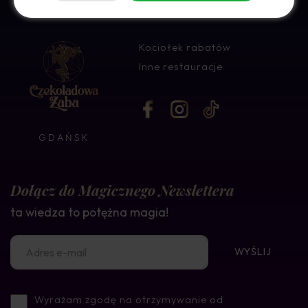
Kociołek rabatów
Inne restauracje
GDAŃSK
Dołącz do Magicznego Newslettera
ta wiedza to potężna magia!
WYŚLIJ
Wyrażam zgodę na otrzymywanie od